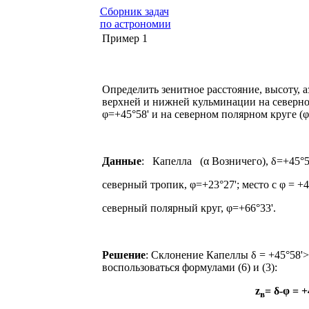
Сборник задач
по астрономии
Пример 1
Определить зенитное расстояние, высоту, а
верхней и нижней кульминации на северном
φ=+45°58' и на северном по­лярном круге (
Данные
:
Капелла
(α Возничего), δ=+45°5
северный тропик, φ=+23°27'; место с φ = +4
северный полярный круг, φ=+66°33'.
Решение
: Склонение Капеллы δ = +45°58'>
воспользоваться формулами (6) и (3):
z
= δ-φ = +
в