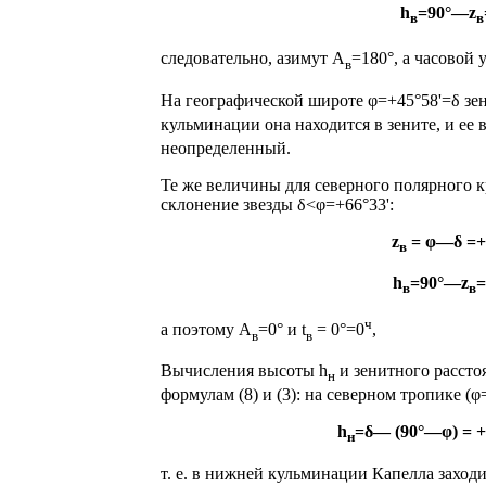
h
=90°—z
в
в
следовательно, азимут A
=180°, а часовой у
в
На географической широте φ=+45°58'=δ зе
кульминации она находится в зените, и ее 
неопределенный.
Те же величины для северного полярного кр
склонение звезды δ<φ=+66°33':
z
= φ—δ =+6
в
h
=90°—z
=
в
в
ч
а поэтому A
=0° и t
= 0°=0
,
в
в
Вычисления высоты h
и зенитного рассто
н
форму­лам (8) и (3): на северном тропике (φ
h
=δ— (90°—φ) = +
н
т. е. в нижней кульминации Капелла заходит