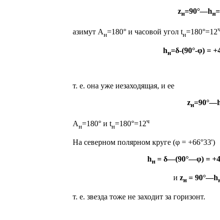
z
=90°—h
=
н
н
азимут A
=180° и часовой угол t
=180°=12
н
н
h
=δ-(90°-φ) = +4
н
т. е. она уже иезаходящая, и ее
z
=90°—
н
ч
A
=180° и t
=180°=12
н
н
На северном полярном круге (φ = +66°33')
h
= δ—(90°—φ) = +45
н
и
z
= 90°—h
н
т. е. звезда тоже не заходит за горизонт.