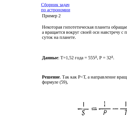
Сборник задач
по астрономии
Пример 2
Некоторая гипотетическая планета обращае
а вращается вокруг своей оси навстречу с
суток на планете.
д
д
Данные
: T=1,52 года = 555
, Р = 32
.
Решение
. Так как Р<Т, а направление вр
формуле (59),