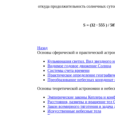
откуда продолжительность солнечных суто
S = (32 · 555 ) / 58
Назад
Основы сферической и практической астр
Кульминация светил. Вид звездного н
Видимое годовое движение Солнца
Системы счета времени
Практическое определение географич
Преобразование небесных координат 
Основы теоретической астрономии и небес
Эмпирические законы Кеплера и кон
Расстояния, размеры и вращение тел
Закон всемирного тяготения и задача 
Искусственные небесные тела