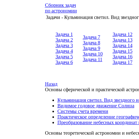
Сборник задач
по астрономии
Задачи - Кульминация светил. Вид звездно
Задача 1
Задача 12
Задача 7
Задача 2
Задача 13
Задача 8
Задача 3
Задача 14
Задача 9
Задача 4
Задача 15
Задача 10
Задача 5
Задача 16
Задача 11
Задача 6
Задача 17
Назад
Основы сферической и практической астр
Кульминация светил. Вид звездного н
Видимое годовое движение Солнца
Системы счета времени
Практическое определение географич
Преобразование небесных координат 
Основы теоретической астрономии и небес