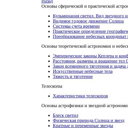
Назад
Основы сферической и практической астр
Кульминация светил. Вид звездного н
Видимое годовое движение Солнца
Системы счета времени
Практическое определение географич
Преобразование небесных координат 
Основы теоретической астрономии и небес
Эмпирические законы Кеплера и кон
Расстояния, размеры и вращение тел
Закон всемирного тяготения и задача 
Искусственные небесные тела
Тяжесть и тяготение
Телескопы
Характеристики телескопов
Основы астрофизики и звездной астрономи
Блеск светил
Физическая природа Солнца и звезд
Кратные и переменные звезды