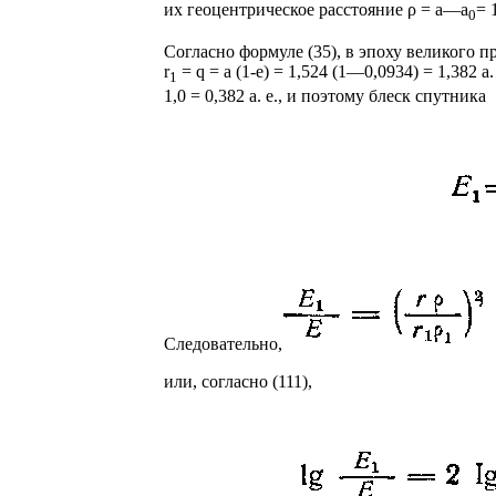
их геоцентрическое расстояние ρ = а—а
= 
0
Согласно формуле (35), в эпоху великого п
r
= q = a (1-е) = 1,524 (1—0,0934) = 1,382 а.
1
1,0 = 0,382 а. е., и поэтому блеск спутника
Следовательно,
или, согласно (111),