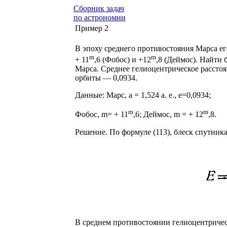
Сборник задач
по астрономии
Пример 2
В эпоху среднего противостояния Марса ег
m
m
+ 11
,6 (Фобос) и +12
,8 (Деймос). Найти 
Марса. Среднее гелио­центрическое расстоян
орбиты — 0,0934.
Данные: Марс, а = 1,524 а. е., е=0,0934;
m
m
Фобос, m= + 11
,6; Деймос, m = + 12
,8.
Решение. По формуле (113), блеск спутник
В среднем противостоянии гелиоцентрическое