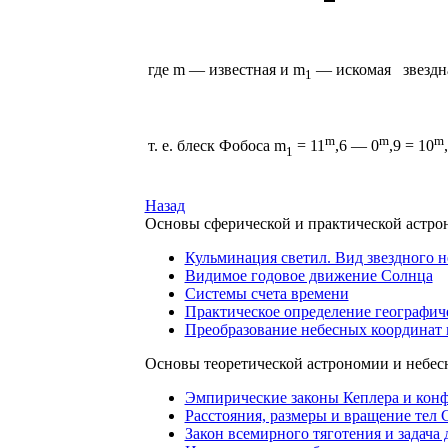
где m — известная и m
— искомая
звездн
1
m
m
m
т. е. блеск Фобоса m
= 11
,6 — 0
,9 = 10
1
Назад
Основы сферической и практической астр
Кульминация светил. Вид звездного н
Видимое годовое движение Солнца
Системы счета времени
Практическое определение географич
Преобразование небесных координат 
Основы теоретической астрономии и небес
Эмпирические законы Кеплера и кон
Расстояния, размеры и вращение тел
Закон всемирного тяготения и задача 