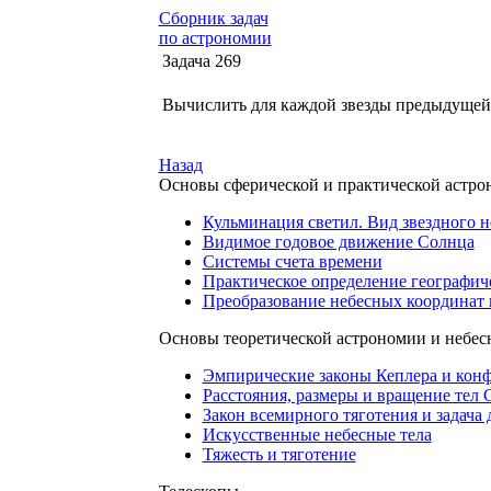
Сборник задач
по астрономии
Задача 269
Вычислить для каждой звезды предыдущей з
Назад
Основы сферической и практической астр
Кульминация светил. Вид звездного н
Видимое годовое движение Солнца
Системы счета времени
Практическое определение географич
Преобразование небесных координат 
Основы теоретической астрономии и небес
Эмпирические законы Кеплера и кон
Расстояния, размеры и вращение тел
Закон всемирного тяготения и задача 
Искусственные небесные тела
Тяжесть и тяготение