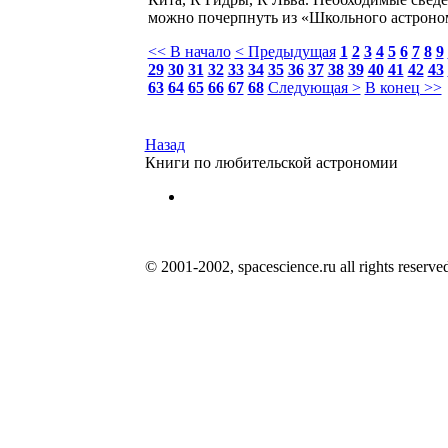
можно почерпнуть из «Школьного астроном
<< В начало
< Предыдущая
1
2
3
4
5
6
7
8
9
29
30
31
32
33
34
35
36
37
38
39
40
41
42
43
63
64
65
66
67
68
Следующая >
В конец >>
Назад
Книги по любительской астрономии
© 2001-2002, spacescience.ru all rights reserve