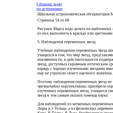
Сборник задач
по астрономии
Школьная астрономическая обсерватория 
Страница 54 из 68
Рисунки Марса надо делать на шаблонных 
из них выполнить в красках или цветными
5. Наблюдения переменных звезд.
Учебные наблюдения переменных звезд име
учащихся в том, что мир звезд, представл
неизменности, в действительности подвер
звезд, доступных скромным оптическим ср
наряду с хорошо изученными звездами имее
еще не утратили своего научного значения.
Поэтому наблюдения переменных звезд не т
чрезвычайно перспективны: приобретя оп
изученных переменных звезд, учащиеся см
звезд и тем самым оказать помощь науке.
Для наблюдений из затменных переменных з
Лиры и λ Тельца, а из физических перемен
Кита, R Гидры, R Льва. Необходимые сведе