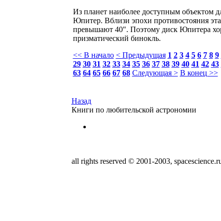
Из планет наиболее доступным объектом д
Юпитер. Вблизи эпохи противостояния эта 
превышают 40". Поэтому диск Юпитера хоро
призматический бинокль.
<< В начало
< Предыдущая
1
2
3
4
5
6
7
8
9
29
30
31
32
33
34
35
36
37
38
39
40
41
42
43
63
64
65
66
67
68
Следующая >
В конец >>
Назад
Книги по любительской астрономии
all rights reserved © 2001-2003, spacescience.r