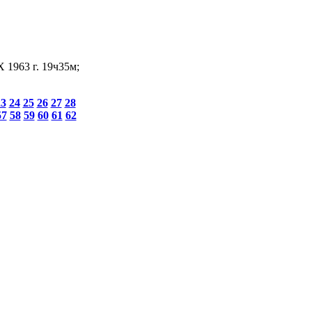
 1963 г. 19ч35м;
23
24
25
26
27
28
57
58
59
60
61
62