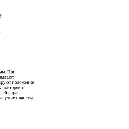
й
:
мм. При
овывают
сируют положение
к повторяют.
лей справа
вращение планеты