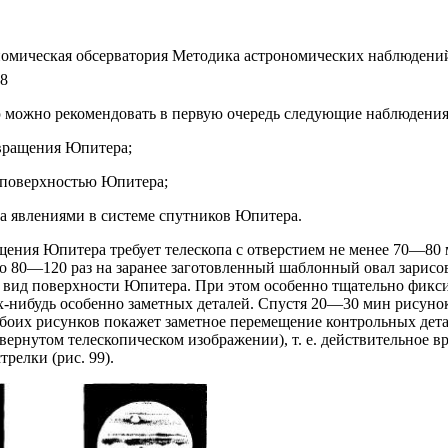
омическая обсерватория Методика астрономических наблюдени
68
 можно рекомендовать в первую очередь следующие наблюдения
вращения Юпитера;
 поверхностью Юпитера;
а явлениями в системе спутников Юпитера.
ения Юпитера требует телескопа с отверстием не менее 70—80 
о 80—120 раз на заранее заготовленный шаблонный овал зарис
 вид поверхности Юпитера. При этом особенно тщательно фик
х-нибудь особенно заметных деталей. Спустя 20—30 мин рисуно
боих рисунков покажет заметное перемещение контрольных дета
вернутом телескопическом изображении), т. е. действительное 
трелки (рис. 99).