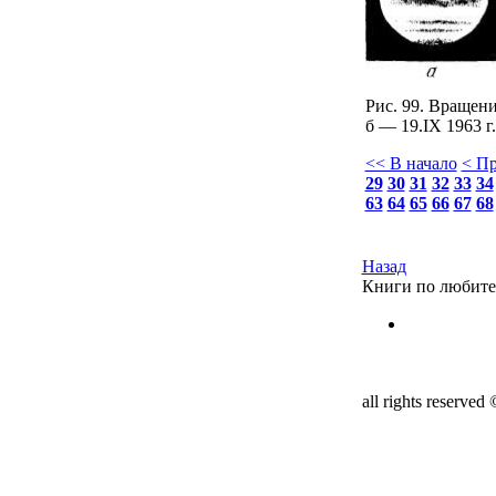
Рис. 99. Вращени
б — 19.IX 1963 г
<< В начало
< П
29
30
31
32
33
34
63
64
65
66
67
68
Назад
Книги по любите
all rights reserved