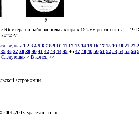
е Юпитера по наблюдениям автора в 165-мм рефлектор: a— 19.IX
. 20ч05м
редыдущая
1
2
3
4
5
6
7
8
9
10
11
12
13
14
15
16
17
18
19
20
21
22
35
36
37
38
39
40
41
42
43
44
45
46
47
48
49
50
51
52
53
54
55
56
Следующая >
В конец >>
льской астрономии
 © 2001-2003, spacescience.ru