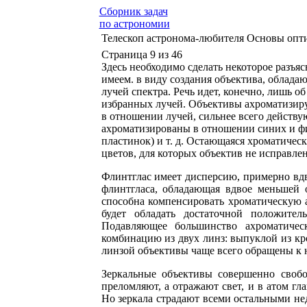
Сборник задач
по астрономии
Телескоп астронома-любителя Основы опти
Страница 9 из 46
Здесь необходимо сделать некоторое разъяс
имеем. в виду создания объектива, облад
лучей спектра. Речь идет, конечно, лишь 
избранных лучей. Объективы ахроматизиру
в отношении лучей, сильнее всего действ
ахроматизированы в отношении синих и ф
пластинок) и т. д. Остающаяся хроматичес
цветов, для которых объектив не исправле
Флинтглас имеет дисперсию, примерно вдв
флинтгласа, обладающая вдвое меньшей о
способна компенсировать хроматическую 
будет обладать достаточной положител
Подавляющее большинство ахроматическ
комбинацию из двух линз: выпуклой из кр
линзой объективы чаще всего обращены к 
Зеркальные объективы совершенно свобо
преломляют, а отражают свет, и в атом г
Но зеркала страдают всеми остальными нед