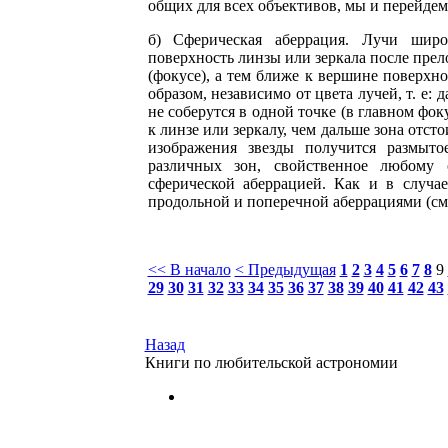
общих для всех объективов, мы и перейдем
б) Сферическая аберрация. Лучи широ
поверхность линзы или зеркала после прел
(фокусе), а тем ближе к вершине поверхн
образом, независимо от цвета лучей, т. е:
не соберутся в одной точке (в главном фок
к линзе или зеркалу, чем дальше зона отсто
изображения звезды получится размыто
различных зон, свойственное любому о
сферической аберрацией. Как и в случае
продольной и поперечной аберрациями (см.
<< В начало
< Предыдущая
1
2
3
4
5
6
7
8
9
29
30
31
32
33
34
35
36
37
38
39
40
41
42
43
Назад
Книги по любительской астрономии