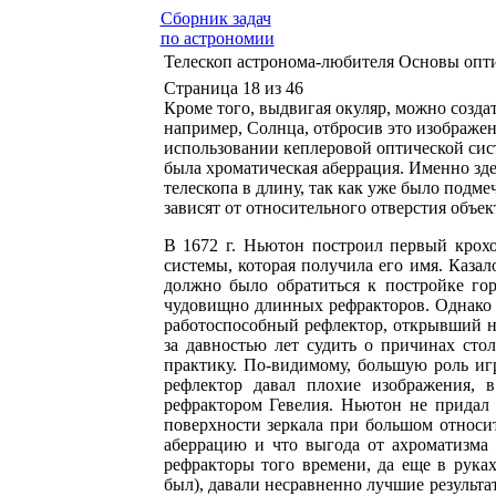
Сборник задач
по астрономии
Телескоп астронома-любителя Основы опти
Страница 18 из 46
Кроме того, выдвигая окуляр, можно созда
например, Солнца, отбросив это изображен
использовании кеплеровой оптической сис
была хроматическая аберрация. Именно зде
телескопа в длину, так как уже было подме
зависят от относительного отверстия объек
В 1672 г. Ньютон построил первый крохо
системы, которая получила его имя. Казал
должно было обратиться к постройке гор
чудовищно длинных рефракторов. Однако 
работоспособный рефлектор, открывший но
за давностью лет судить о причинах сто
практику. По-видимому, большую роль иг
рефлектор давал плохие изображения, 
рефрактором Гевелия. Ньютон не придал з
поверхности зеркала при большом относи
аберрацию и что выгода от ахроматизма
рефракторы того времени, да еще в рук
был), давали несравненно лучшие результа