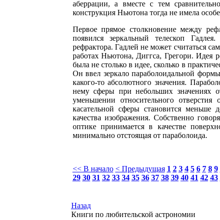
аберрации, а вместе с тем сравнительн
конструкция Ньютона тогда не имела особе
Первое прямое столкновение между рефл
появился зеркальный телескоп Гадлея
рефрактора. Гадлей не может считаться са
работах Ньютона, Диггса, Грегори. Идея р
была не столько в идее, сколько в практич
Он ввел зеркало параболоидальной формы.
какого-то абсолютного значения. Парабол
нему сферы при небольших значениях от
уменьшении относительного отверстия о
касательной сферы становится меньше д
качества изображения. Собственно говоря
оптике принимается в качестве поверхн
минимально отстоящая от параболоида.
<< В начало
< Предыдущая
1
2
3
4
5
6
7
8
9
29
30
31
32
33
34
35
36
37
38
39
40
41
42
43
Назад
Книги по любительской астрономии