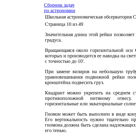
Сборник задач
по астрономии
Школьная астрономическая обсерватория С
Страница 10 из 49
Значительная длина этой рейки позволяет
градуса.
Вращающаяся около горизонтальной оси 
которых и производится ее наводка на све
с точностью до 10'.
При замене визиров на небольшую трубу 
уравновешивания подвижной рейки пол
кронштейна подвесить груз.
Квадрант можно укрепить на среднем ст
противоположной нитяному отвесу.
горизонтальные или экваториальные солне
Гномон может быть выполнен в виде конус
Его вертикальность нужно тщательно п
гномона должна быть сделана надлежащих 
его тенью.