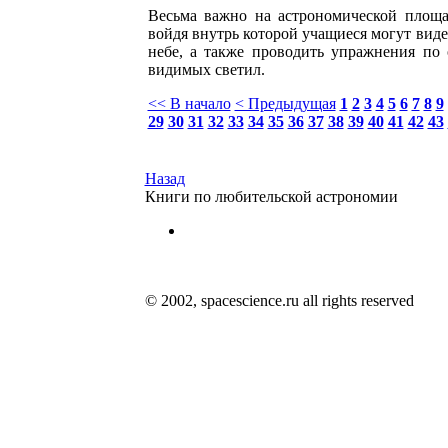
Весьма важно на астрономической площа
войдя внутрь которой учащиеся могут вид
небе, а также проводить упражнения по 
видимых светил.
<< В начало
< Предыдущая
1
2
3
4
5
6
7
8
9
29
30
31
32
33
34
35
36
37
38
39
40
41
42
43
Назад
Книги по любительской астрономии
© 2002, spacescience.ru all rights reserved