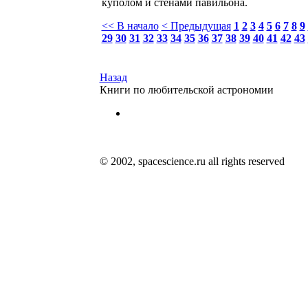
куполом и стенами павильона.
<< В начало
< Предыдущая
1
2
3
4
5
6
7
8
9
29
30
31
32
33
34
35
36
37
38
39
40
41
42
43
Назад
Книги по любительской астрономии
© 2002, spacescience.ru all rights reserved