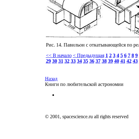
Рис. 14. Павильон с откатывающейся по р
<< В начало
< Предыдущая
1
2
3
4
5
6
7
8
9
29
30
31
32
33
34
35
36
37
38
39
40
41
42
43
Назад
Книги по любительской астрономии
© 2001, spacescience.ru all rights reserved