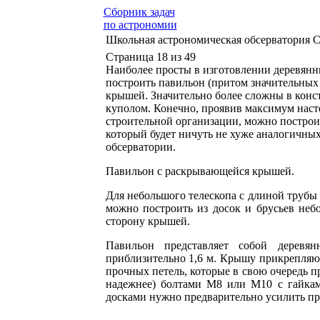
Сборник задач
по астрономии
Школьная астрономическая обсерватория С
Страница 18 из 49
Наиболее просты в изготовлении деревян
построить павильон (притом значительных 
крышей. Значительно более сложны в кон
куполом. Конечно, проявив максимум нас
строительной организации, можно постро
который будет ничуть не хуже аналогичны
обсерватории.
Павильон с раскрывающейся крышей.
Для небольшого телескопа с длиной трубы 
можно построить из досок и брусьев неб
сторону крышей.
Павильон представляет собой дерев
приблизительно 1,6 м. Крышу прикрепляют
прочных петель, которые в свою очередь 
надежнее) болтами М8 или М10 с гайка
досками нужно предварительно усилить п