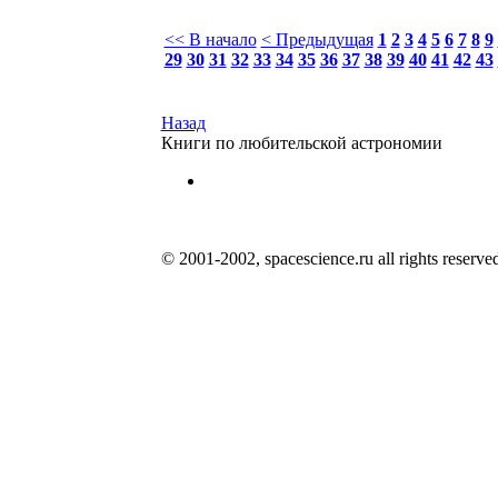
<< В начало
< Предыдущая
1
2
3
4
5
6
7
8
9
29
30
31
32
33
34
35
36
37
38
39
40
41
42
43
Назад
Книги по любительской астрономии
© 2001-2002, spacescience.ru all rights reserve