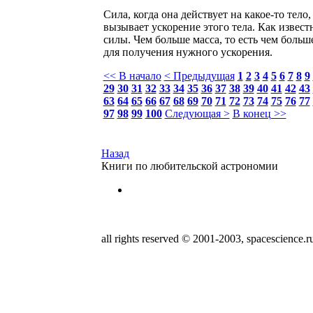
Сила, когда она действует на какое-то тело
вызывает ускорение этого тела. Как извест
силы. Чем больше масса, то есть чем боль
для получения нужного ускорения.
<< В начало
< Предыдущая
1
2
3
4
5
6
7
8
9
29
30
31
32
33
34
35
36
37
38
39
40
41
42
43
63
64
65
66
67
68
69
70
71
72
73
74
75
76
77
97
98
99
100
Следующая >
В конец >>
Назад
Книги по любительской астрономии
all rights reserved © 2001-2003, spacescience.r