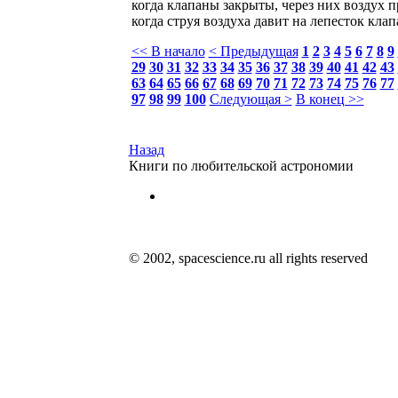
когда клапаны закрыты, через них воздух п
когда струя воздуха давит на лепесток кла
<< В начало
< Предыдущая
1
2
3
4
5
6
7
8
9
29
30
31
32
33
34
35
36
37
38
39
40
41
42
43
63
64
65
66
67
68
69
70
71
72
73
74
75
76
77
97
98
99
100
Следующая >
В конец >>
Назад
Книги по любительской астрономии
© 2002, spacescience.ru all rights reserved