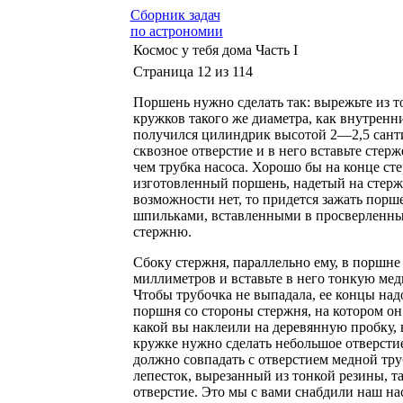
Сборник задач
по астрономии
Космос у тебя дома Часть I
Страница 12 из 114
Поршень нужно сделать так: вырежьте из 
кружков такого же диаметра, как внутренн
получился цилиндрик высотой 2—2,5 санти
сквозное отверстие и в него вставьте сте
чем трубка насоса. Хорошо бы на конце сте
изготовленный поршень, надетый на стерж
возможности нет, то придется зажать порш
шпильками, вставленными в просверленные
стержню.
Сбоку стержня, параллельно ему, в поршне
миллиметров и вставьте в него тонкую мед
Чтобы трубочка не выпадала, ее концы над
поршня со стороны стержня, на котором он
какой вы наклеили на деревянную пробку, 
кружке нужно сделать небольшое отверстие
должно совпадать с отверстием медной тр
лепесток, вырезанный из тонкой резины, та
отверстие. Это мы с вами снабдили наш на