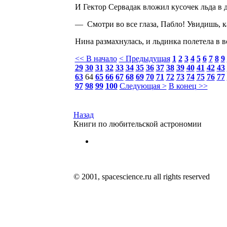
И Гектор Сервадак вложил кусочек льда в д
— Смотри во все глаза, Пабло! Увидишь, 
Нина размахнулась, и льдинка полетела в в
<< В начало
< Предыдущая
1
2
3
4
5
6
7
8
9
29
30
31
32
33
34
35
36
37
38
39
40
41
42
43
63
64
65
66
67
68
69
70
71
72
73
74
75
76
77
97
98
99
100
Следующая >
В конец >>
Назад
Книги по любительской астрономии
© 2001, spacescience.ru all rights reserved