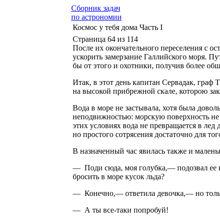
Сборник задач
по астрономии
Космос у тебя дома Часть I
Страница 64 из 114
После их окончательного переселения с о
ускорить замерзание Галлийского моря. Пу
бы от этого и охотники, получив более об
Итак, в этот день капитан Сервадак, граф
на высокой прибрежной скале, которою за
Вода в море не застывала, хотя была довол
неподвижностью: морскую поверхность не 
этих условиях вода не превращается в лед 
но простого сотрясения достаточно для тог
В назначенный час явилась также и мален
— Поди сюда, моя голубка,— подозвал ее 
бросить в море кусок льда?
— Конечно,— ответила девочка,— но тольк
— А ты все-таки попробуй!