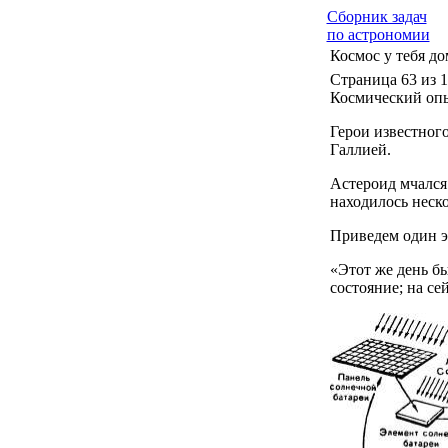
Сборник задач
по астрономии
Космос у тебя до
Страница 63 из 1
Космический оп
Герои известног
Галлией.
Астероид мчался 
находилось неско
Приведем один э
«Этот же день б
состояние; на се