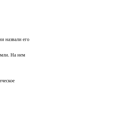
ни назвали его
емли. На нем
ическое