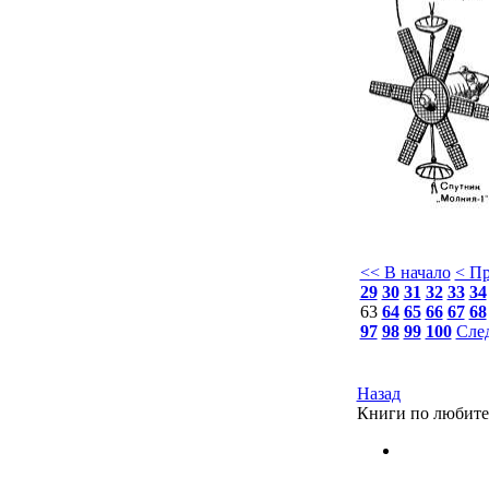
<< В начало
< П
29
30
31
32
33
34
63
64
65
66
67
68
97
98
99
100
Сле
Назад
Книги по любите