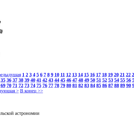
редыдущая
1
2
3
4
5
6
7
8
9
10
11
12
13
14
15
16
17
18
19
20
21
22
35
36
37
38
39
40
41
42
43
44
45
46
47
48
49
50
51
52
53
54
55
56
69
70
71
72
73
74
75
76
77
78
79
80
81
82
83
84
85
86
87
88
89
90
дующая >
В конец >>
льской астрономии