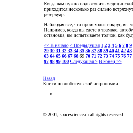
Когда вам нужно подготовить медицинский
приходится несколько раз сильно встряхну
резервуар.
Наблюдая все, что происходит вокруг, вы 
Например, когда вы едете в трамвае, автобу
остановка, вы испытываете толчок, как буд
<< В начало
< Предыдущая
1
2
3
4
5
6
7
8
9
29
30
31
32
33
34
35
36
37
38
39
40
41
42
43
63
64
65
66
67
68
69
70
71
72
73
74
75
76
77
97
98
99
100
Следующая >
В конец >>
Назад
Книги по любительской астрономии
© 2001, spacescience.ru all rights reserved