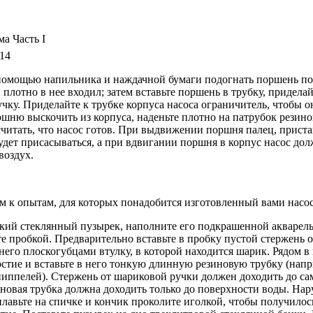
ма Часть I
14
помощью напильника и наждачной бумаги подогнать поршень по
 плотно в нее входил; затем вставьте поршень в трубку, придела
чку. Приделайте к трубке корпуса насоса ограничитель, чтобы о
шню выскочить из корпуса, наденьте плотно на патрубок резино
считать, что насос готов. При выдвижении поршня палец, прист
удет присасываться, а при вдвигании поршня в корпус насос дол
воздух.
м к опытам, для которых понадобится изготовленный вами насос
кий стеклянный пузырек, наполните его подкрашенной акварел
те пробкой. Предварительно вставьте в пробку пустой стержень 
него плоскогубцами втулку, в которой находится шарик. Рядом в
стие и вставьте в него тонкую длинную резиновую трубку (напр
ппелей). Стержень от шариковой ручки должен доходить до са
иновая трубка должна доходить только до поверхности воды. На
лавьте на спичке и кончик проколите иголкой, чтобы получилос