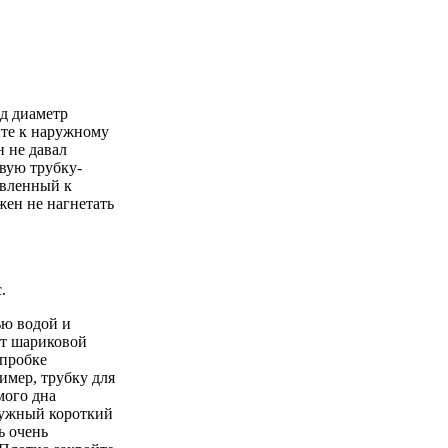
д диаметр
йте к наружному
н не давал
вую трубку-
авленный к
жен не нагнетать
.
ью водой и
от шариковой
 пробке
имер, трубку для
мого дна
ружный короткий
ь очень