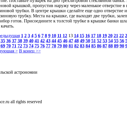
тие. Поставьте пузырек на дно трехлитровой стеклянной банки.
новой крышкой, пропустив наружу через маленькое отверстие в
иновой трубки. В центре крышки сделайте еще одно отверстие и 
зиновую трубку. Места на крышке, где выходят две трубки, зале
ибор готов. Присоедините к толстой трубке в крышке банки шл
 качать.
редыдущая
1
2
3
4
5
6
7
8
9
10
11
12
13
14
15
16
17
18
19
20
21
22
35
36
37
38
39
40
41
42
43
44
45
46
47
48
49
50
51
52
53
54
55
56
69
70
71
72
73
74
75
76
77
78
79
80
81
82
83
84
85
86
87
88
89
90
дующая >
В конец >>
льской астрономии
e.ru all rights reserved