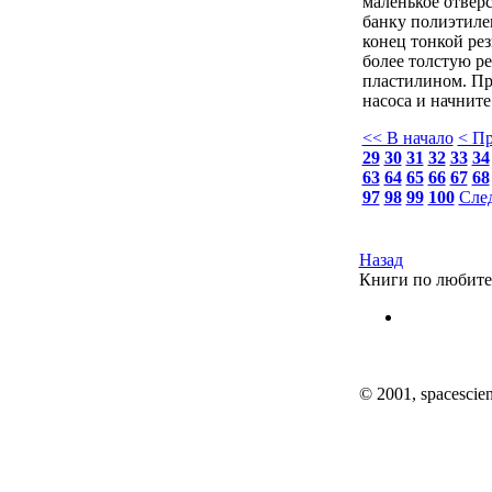
маленькое отверс
банку полиэтиле
конец тонкой рез
более толстую ре
пластилином. Пр
насоса и начните
<< В начало
< П
29
30
31
32
33
34
63
64
65
66
67
68
97
98
99
100
Сле
Назад
Книги по любите
© 2001, spacescienc