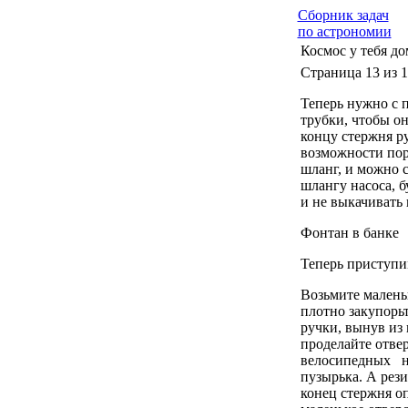
Сборник задач
по астрономии
Космос у тебя до
Страница 13 из 1
Теперь нужно с 
трубки, чтобы он
концу стержня ру
возможности пор
шланг, и можно 
шлангу насоса, б
и не выкачивать 
Фонтан в банке
Теперь приступи
Возьмите малень
плотно закупорь
ручки, вынув из 
проделайте отвер
велосипедных ни
пузырька. А рез
конец стержня оп