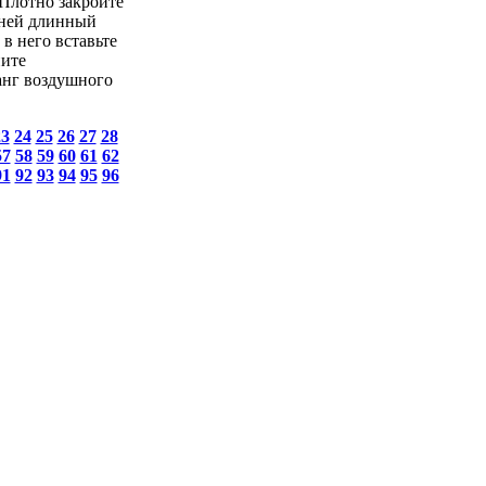
 Плотно закройте
 ней длинный
в него вставьте
пите
анг воздушного
23
24
25
26
27
28
57
58
59
60
61
62
91
92
93
94
95
96