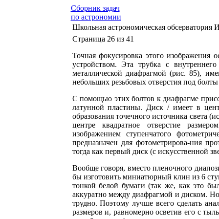
Сборник задач
по астрономии
Школьная астрономическая обсерватория 
Страница 26 из 41
Точная фокусировка этого изображения о
устройством. Эта трубка с внутреннего
металлической диафрагмой (рис. 85), им
небольших резьбовых отверстия под болты
С помощью этих болтов к диафрагме присо
латунной пластины. Диск / имеет в цент
образования точечного источника света (и
центре квадратное отверстие размер
изображением ступенчатого фотометрич
предназначен для фотометрирова-ния про
тогда как первый диск (с искусственной зв
Вообще говоря, вместо пленочного диапоз
бы изготовить миниатюрный клин из 6 сту
тонкой белой бумаги (так же, как это бы
аккуратно между диафрагмой и диском. Но
трудно. Поэтому лучше всего сделать
размеров и, равномерно осветив его с тыл