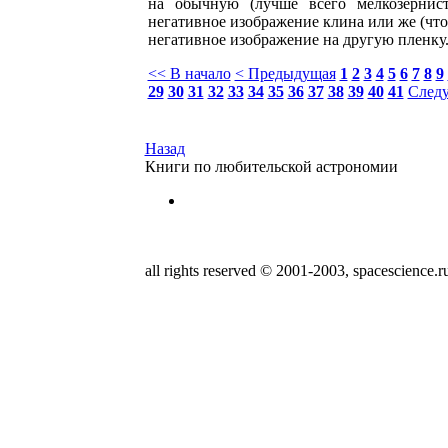
на обычную (лучше всего мелкозернис
негативное изображение клина или же (чт
негативное изображение на другую пленку
<< В начало
< Предыдущая
1
2
3
4
5
6
7
8
9
29
30
31
32
33
34
35
36
37
38
39
40
41
След
Назад
Книги по любительской астрономии
all rights reserved © 2001-2003, spacescience.r