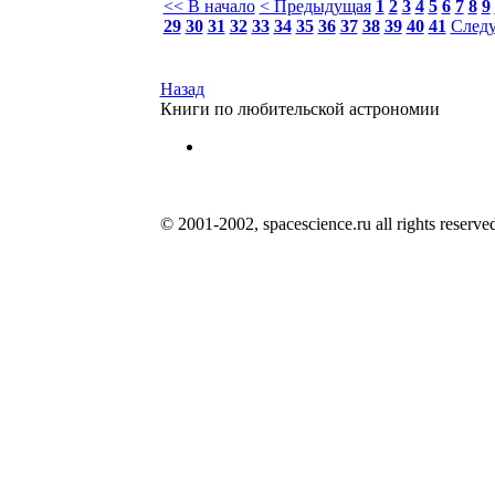
<< В начало
< Предыдущая
1
2
3
4
5
6
7
8
9
29
30
31
32
33
34
35
36
37
38
39
40
41
След
Назад
Книги по любительской астрономии
© 2001-2002, spacescience.ru all rights reserve