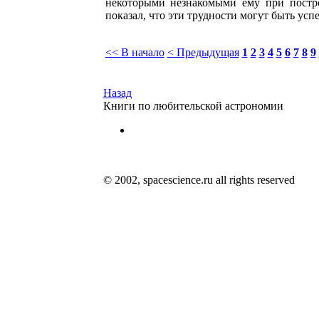
некоторыми незнакомыми ему при постро
показал, что эти трудности могут быть ус
<< В начало
< Предыдущая
1
2
3
4
5
6
7
8
9
Назад
Книги по любительской астрономии
© 2002, spacescience.ru all rights reserved