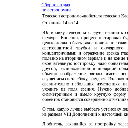
Сборник задач
по астрономии
Телескоп астронома-любителя телескоп Кас
Страница 14 из 14
Юстировку телескопа следует начинать 
окуляре. Конечно, процесс юстировки бу
целью должно быть такое положение главн
светозащитной трубки и окулярного 
концентричными и отражение зрачка гла
полезно на вторичном зеркале и на конце
окончательную юстировку надо обязатель
другой, расположенной в полярной обла
обычно изображение звезды имеет неп
сгущением света сбоку, в «ядре». Эта окон
сравнительно небольших изменениях на
уходить из поля зрения. Нужно добив
симметричным и имело круглую форму.
объектов становится совершенно отчетлив
О том, какую лучше выбрать установку для
из раздела VIII Дополнений к настоящей кн
Любитель, взявшийся за постройку телес